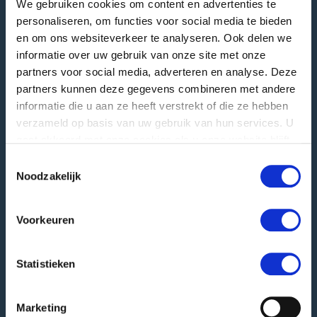
We gebruiken cookies om content en advertenties te
personaliseren, om functies voor social media te bieden
GREEFA Sede centrale
en om ons websiteverkeer te analyseren. Ook delen we
Indirizzo visitatori
informatie over uw gebruik van onze site met onze
Langstraat 12
partners voor social media, adverteren en analyse. Deze
4196 JB Tricht | NL
partners kunnen deze gegevens combineren met andere
informatie die u aan ze heeft verstrekt of die ze hebben
T
+31 345 578 100
verzameld op basis van uw gebruik van hun services. U
E
info@greefa.com
gaat akkoord met onze cookies als u onze website blijft
Camera di Commercio (NL): 11016475
gebruiken.
Toestemmingsselectie
Partita IVA: NL006390493B01
Noodzakelijk
Altri indirizzi
Voorkeuren
Indirizzo postale
PO Box 24
Statistieken
4190 CA Geldermalsen | NL
Ricezione merci
Marketing
Hooglandscheweg 19