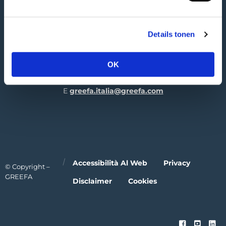
4196 JK Tricht | NL
GREEFA Italia GmbH
Details tonen
Industriezone 1/11
39011 Lana | IT
OK
T
+39 0473 424 181
E
greefa.italia@greefa.com
Accessibilità Al Web
Privacy
© Copyright –
GREEFA
Disclaimer
Cookies