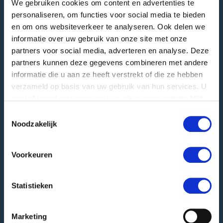
We gebruiken cookies om content en advertenties te
personaliseren, om functies voor social media te bieden
GREEFA Sede centrale
en om ons websiteverkeer te analyseren. Ook delen we
Indirizzo visitatori
informatie over uw gebruik van onze site met onze
Langstraat 12
partners voor social media, adverteren en analyse. Deze
4196 JB Tricht | NL
partners kunnen deze gegevens combineren met andere
informatie die u aan ze heeft verstrekt of die ze hebben
T
+31 345 578 100
verzameld op basis van uw gebruik van hun services. U
E
info@greefa.com
gaat akkoord met onze cookies als u onze website blijft
Camera di Commercio (NL): 11016475
gebruiken.
Toestemmingsselectie
Partita IVA: NL006390493B01
Noodzakelijk
Altri indirizzi
Voorkeuren
Indirizzo postale
PO Box 24
Statistieken
4190 CA Geldermalsen | NL
Ricezione merci
Marketing
Hooglandscheweg 19