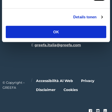
4196 JK Tricht | NL
GREEFA Italia GmbH
Details tonen
Industriezone 1/11
39011 Lana | IT
OK
T
+39 0473 424 181
E
greefa.italia@greefa.com
Accessibilità Al Web
Privacy
© Copyright –
GREEFA
Disclaimer
Cookies