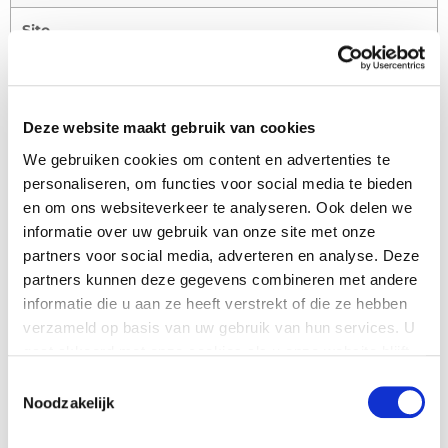
Sito
http://www.duffner-lt.de/
Deze website maakt gebruik van cookies
Si prega di utilizzare questo modulo per
We gebruiken cookies om content en advertenties te
contattare il proprio rivenditore
personaliseren, om functies voor social media te bieden
en om ons websiteverkeer te analyseren. Ook delen we
Nome
*
informatie over uw gebruik van onze site met onze
partners voor social media, adverteren en analyse. Deze
partners kunnen deze gegevens combineren met andere
Nome della società
informatie die u aan ze heeft verstrekt of die ze hebben
verzameld op basis van uw gebruik van hun services. U
gaat akkoord met onze cookies als u onze website blijft
Nazione
*
gebruiken.
Toestemmingsselectie
Noodzakelijk
Numero di telefono