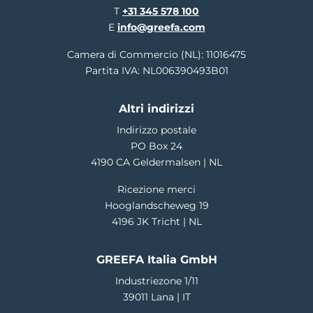
T
+31 345 578 100
E
info@greefa.com
Camera di Commercio (NL): 11016475
Partita IVA: NL006390493B01
Altri indirizzi
Indirizzo postale
PO Box 24
4190 CA Geldermalsen | NL
Ricezione merci
Hooglandscheweg 19
4196 JK Tricht | NL
GREEFA Italia GmbH
Industriezone 1/11
39011 Lana | IT