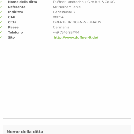
Nome della ditta
Duffner Landtechnik G.m.b.H. & Co.KG
Referente
Mr Norbert Jehle
Indirizzo
Benzstrasse 3
CAP
88094
Città
OBERTEURINGEN-NEUHAUS
Paese
Germania
Telefono
+49 7546 924714
Sito
http://www.duffner-lt.de/
Nome della ditta