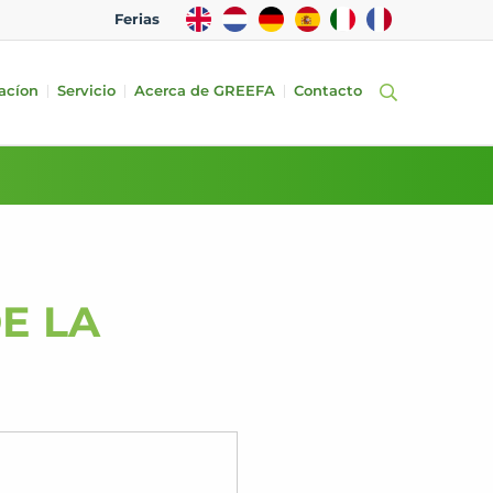
EN
NL
DE
ES
IT
FR
Ferias
acíon
Servicio
Acerca de GREEFA
Contacto
DE LA