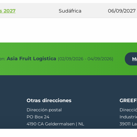
s 2027
Sudáfrica
06/09/2027
Asia Fruit Logistica
en:
(02/09/2026 - 04/09/2026)
M
Otras direcciones
GREEF
Dirección postal
Direcció
PO Box 24
Industri
4190 CA Geldermalsen | NL
39011 La
Recepción de mercancías
T
+39 04