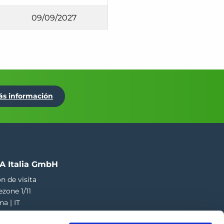
09/09/2027
ás información
A Italia GmbH
n de visita
ezone 1/11
na | IT
73 424 181