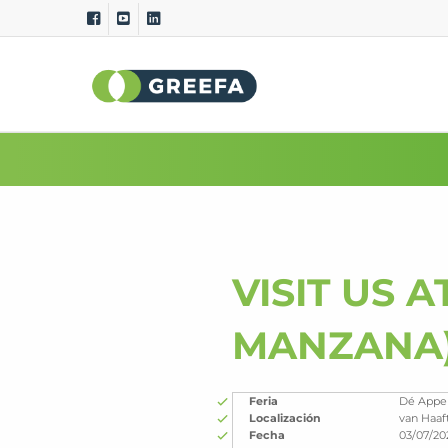
Clasificadoras
Sistemas D
GeoSort
Calidad externa (
CombiSort
Calidad interna (i
SmartSort
Peso específico
EasySort
Tamaño y program
QSort
Color
VISIT US 
Peso
Curvatura
MANZANA
Feria
Dé Appel
Localización
van Haaf
Fecha
03/07/20