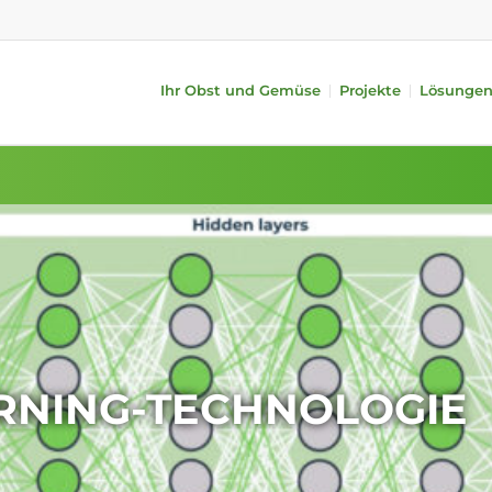
Ihr Obst und Gemüse
Projekte
Lösunge
ysteme
Obst
Zusatzgeräte
Gemüse
alität (iQS Pro)
Äpfel
Zufuhr
Gurken
alität (iFA)
Birnen
Behandlung
Tomaten
ches Gewicht
Zitrusfrüchte
Verpackung
Paprikas
 Längensortierung
Steinobst
Automatic TrayPackr
Auberginen
Kiwi
i-PACKR
Avocado
Mangos
SmartPackr
Zucchinis
ng
Befüllen
Interner Transport
RNING-TECHNOLOGIE
Datenanalyse