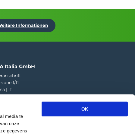
eitere Informationen
A Italia GmbH
ranschrift
ezone 1/11
na | IT
73 424 181
a.italia@greefa.com
OK
al media te
 van onze
deze gegevens