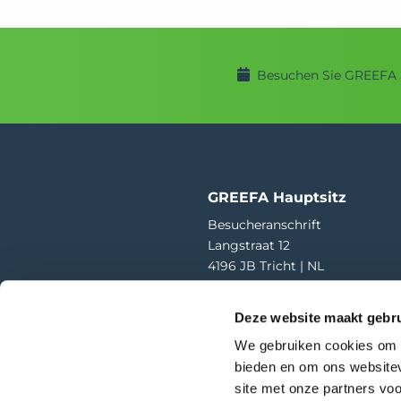
Besuchen Sie GREEFA 
GREEFA Hauptsitz
Besucheranschrift
Langstraat 12
4196 JB Tricht | NL
T
+31 345 578 100
Deze website maakt gebru
E
info@greefa.com
We gebruiken cookies om c
Handelskammer (NL): 11016475
bieden en om ons websitev
USt-IdNr.: NL006390493B01
site met onze partners vo