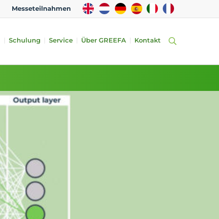
EN
NL
DE
ES
IT
FR
Messeteilnahmen
n
Schulung
Service
Über GREEFA
Kontakt