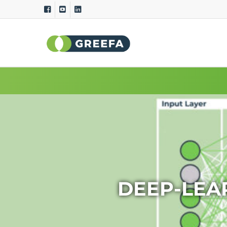
Sortiermaschinen
Messs
GeoSort
Äußere Qu
GeoSort Ultimate Clean
Innere Qu
CombiSort
Spezifis
SmartSort
Maß- und
EasySort
Farbe
QSort
Gewicht
Krümmu
DEEP-LEA