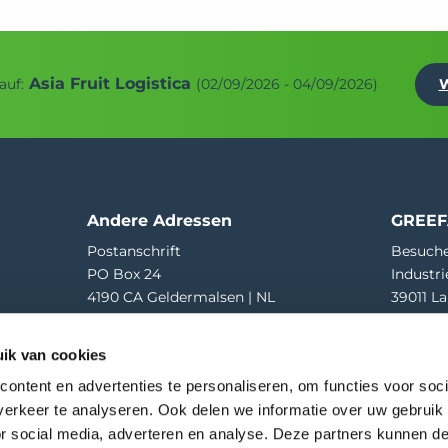
Asia Fruit Logistica
auf:
(02/09/2026 - 04/09/2026)
W
Andere Adressen
GREEF
Postanschrift
Besuche
PO Box 24
Industri
4190 CA Geldermalsen | NL
39011 La
Wareneingang
T
+39 04
ik van cookies
Hooglandscheweg 19
E
greef
4196 JK Tricht | NL
ontent en advertenties te personaliseren, om functies voor soci
erkeer te analyseren. Ook delen we informatie over uw gebruik
or social media, adverteren en analyse. Deze partners kunnen 