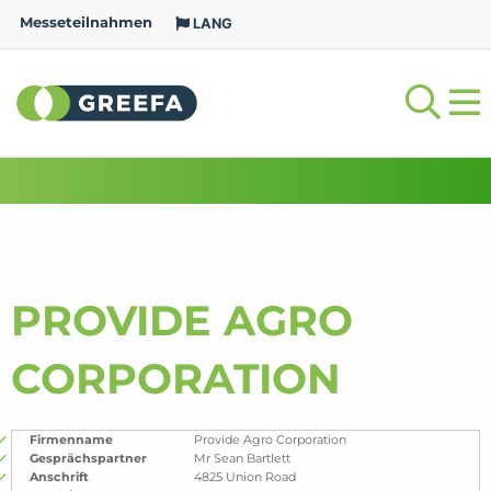
Messeteilnahmen
LANG
PROVIDE AGRO
CORPORATION
Firmenname
Provide Agro Corporation
Gesprächspartner
Mr Sean Bartlett
Anschrift
4825 Union Road