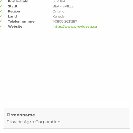
Postleitzahl
L0R 1B4
Stadt
BEAMSVILLE
Region
Ontario
Land
Kanada
Telefonnummer
1-0800-2631287
Website
http://www.provideag.ca
Firmenname
Provide Agro Corporation