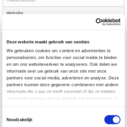
Website
http://www.provideag.ca
Deze website maakt gebruik van cookies
Bitte benutzen Sie dieses Formular um
We gebruiken cookies om content en advertenties te
Ihren Händler zu kontaktieren
personaliseren, om functies voor social media te bieden
en om ons websiteverkeer te analyseren. Ook delen we
Name
*
informatie over uw gebruik van onze site met onze
partners voor social media, adverteren en analyse. Deze
partners kunnen deze gegevens combineren met andere
Firmenname
informatie die u aan ze heeft verstrekt of die ze hebben
verzameld op basis van uw gebruik van hun services. U
gaat akkoord met onze cookies als u onze website blijft
Land
*
gebruiken.
Toestemmingsselectie
Noodzakelijk