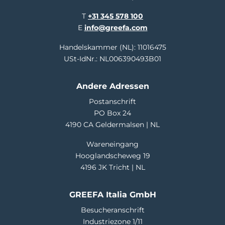
T
+31 345 578 100
E
info@greefa.com
Handelskammer (NL): 11016475
USt-IdNr.: NL006390493B01
Andere Adressen
Postanschrift
PO Box 24
4190 CA Geldermalsen | NL
Wareneingang
Hooglandscheweg 19
4196 JK Tricht | NL
GREEFA Italia GmbH
Besucheranschrift
Industriezone 1/11