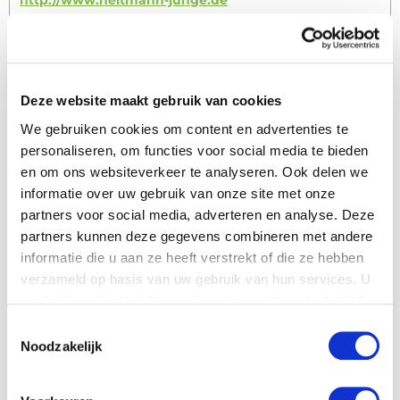
Bitte benutzen Sie dieses Formular um
Deze website maakt gebruik van cookies
Ihren Händler zu kontaktieren
We gebruiken cookies om content en advertenties te
Name
*
personaliseren, om functies voor social media te bieden
en om ons websiteverkeer te analyseren. Ook delen we
informatie over uw gebruik van onze site met onze
Firmenname
partners voor social media, adverteren en analyse. Deze
partners kunnen deze gegevens combineren met andere
informatie die u aan ze heeft verstrekt of die ze hebben
Land
*
verzameld op basis van uw gebruik van hun services. U
gaat akkoord met onze cookies als u onze website blijft
gebruiken.
Toestemmingsselectie
Telefonnummer
Noodzakelijk