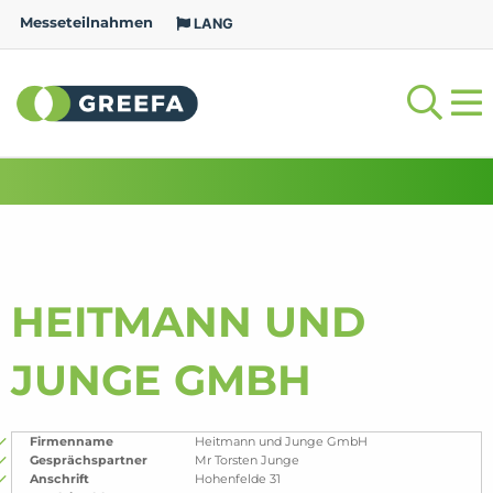
Messeteilnahmen
LANG
HEITMANN UND
JUNGE GMBH
Firmenname
Heitmann und Junge GmbH
Gesprächspartner
Mr Torsten Junge
Anschrift
Hohenfelde 31