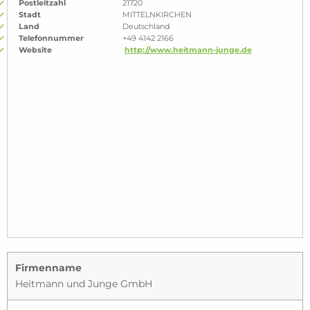
Postleitzahl
21720
Stadt
MITTELNKIRCHEN
Land
Deutschland
Telefonnummer
+49 4142 2166
Website
http://www.heitmann-junge.de
Firmenname
Heitmann und Junge GmbH