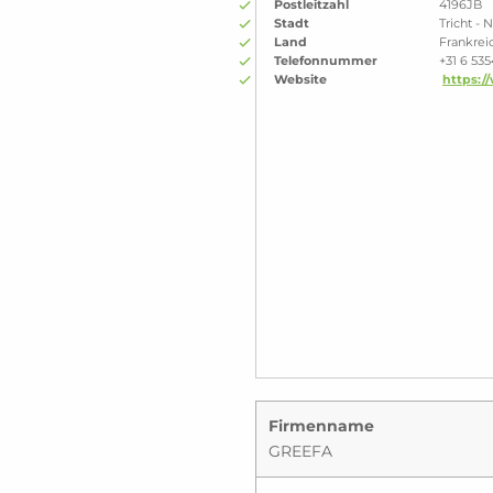
Postleitzahl
4196JB
Stadt
Tricht - 
Land
Frankrei
Telefonnummer
+31 6 53
Website
https:/
Firmenname
GREEFA