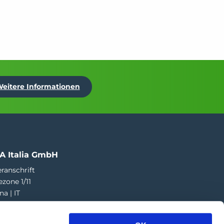
eitere Informationen
A Italia GmbH
ranschrift
ezone 1/11
na | IT
73 424 181