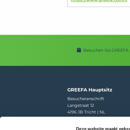
Besuchen Sie GREEFA 
GREEFA Hauptsitz
Besucheranschrift
Langstraat 12
4196 JB Tricht | NL
T
+31 345 578 100
Deze website maakt gebru