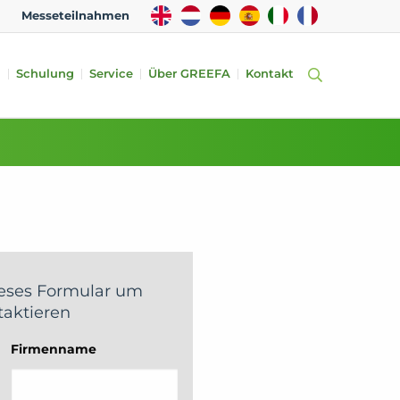
EN
NL
DE
ES
IT
FR
Messeteilnahmen
n
Schulung
Service
Über GREEFA
Kontakt
ieses Formular um
taktieren
Firmenname