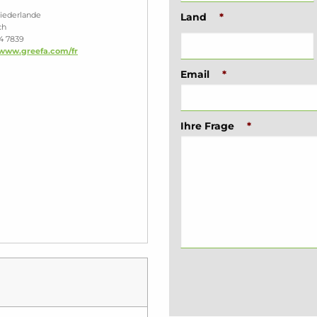
Niederlande
Land
*
ch
54 7839
/www.greefa.com/fr
Email
*
Ihre Frage
*