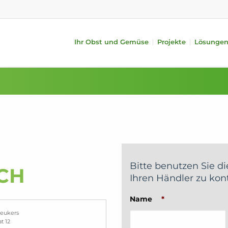
Ihr Obst und Gemüse
Projekte
Lösunge
ysteme
Obst
Zusatzgeräte
Gemüse
alität (iQS Pro)
Äpfel
Zufuhr
Gurken
alität (iFA)
Birnen
Behandlung
Tomaten
ches Gewicht
Zitrusfrüchte
Verpackung
Paprikas
 Längensortierung
Steinobst
Automatic TrayPackr
Auberginen
Kiwi
i-PACKR
Avocado
Mangos
SmartPackr
Zucchinis
ng
Befüllen
Bitte benutzen Sie d
CH
Interner Transport
Ihren Händler zu kon
Datenanalyse
Name
*
Reukers
t 12