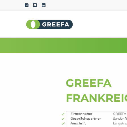
Sortiermaschinen
Messs
GeoSort
Äußere Qu
GeoSort Ultimate Clean
Innere Qu
CombiSort
Spezifis
SmartSort
Maß- und
EasySort
Farbe
GREEFA
QSort
Gewicht
Krümmu
FRANKREI
Firmenname
GREEFA
Gesprächspartner
Sander 
Anschrift
Langstraa