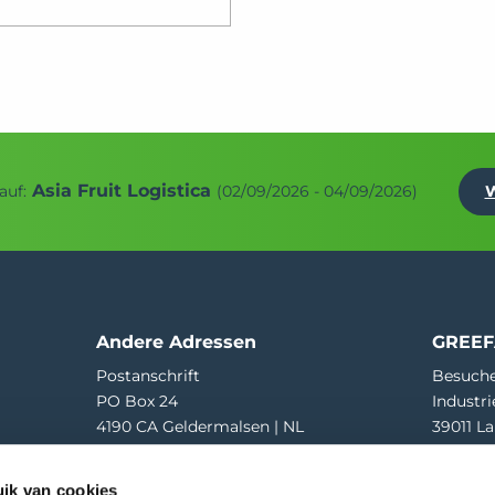
Asia Fruit Logistica
auf:
(02/09/2026 - 04/09/2026)
W
Andere Adressen
GREEF
Postanschrift
Besuche
PO Box 24
Industri
4190 CA Geldermalsen | NL
39011 La
Wareneingang
T
+39 04
ik van cookies