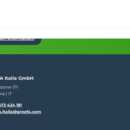
EN
NL
DE
ES
IT
FR
Eventi
rmazione
Servizio
Oltre il GREEFA
Contatto
iori informazioni
A Italia GmbH
ezone 1/11
na | IT
73 424 181
a.italia@greefa.com