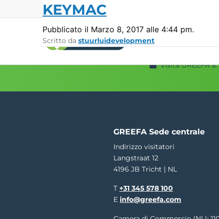
KEYMAC
Pubblicato il Marzo 8, 2017 alle 4:44 pm.
Scritto da
stuurluidevelopment
Visita GREEFA a:
Macchine per la
Sistemi di
calibratura
misurazio
GeoSort
Qualità esterna
GeoSort Ultimate Clean
Qualità interna
CombiSort
Peso relativo
SmartSort
Dimensione e 
GREEFA Sede centrale
EasySort
Colore
Indirizzo visitatori
QSort
Peso
Langstraat 12
Curvatura
4196 JB Tricht | NL
T
+31 345 578 100
E
info@greefa.com
Camera di Commercio (NL): 11