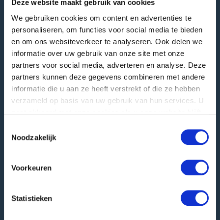
Deze website maakt gebruik van cookies
We gebruiken cookies om content en advertenties te
personaliseren, om functies voor social media te bieden
GREEFA Hauptsitz
en om ons websiteverkeer te analyseren. Ook delen we
informatie over uw gebruik van onze site met onze
Besucheranschrift
partners voor social media, adverteren en analyse. Deze
Langstraat 12
4196 JB Tricht | NL
partners kunnen deze gegevens combineren met andere
informatie die u aan ze heeft verstrekt of die ze hebben
T
+31 345 578 100
verzameld op basis van uw gebruik van hun services. U
E
info@greefa.com
gaat akkoord met onze cookies als u onze website blijft
gebruiken.
Handelskammer (NL): 11016475
Toestemmingsselectie
Noodzakelijk
USt-IdNr.: NL006390493B01
Andere Adressen
Voorkeuren
Postanschrift
PO Box 24
Statistieken
4190 CA Geldermalsen | NL