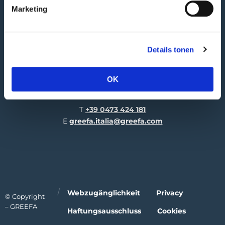
Wareneingang
Marketing
Hooglandscheweg 19
4196 JK Tricht | NL
Details tonen
GREEFA Italia GmbH
Besucheranschrift
Industriezone 1/11
OK
39011 Lana | IT
T
+39 0473 424 181
E
greefa.italia@greefa.com
Webzugänglichkeit
Privacy
© Copyright
– GREEFA
Haftungsausschluss
Cookies