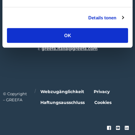
GREEFA Italia GmbH
Besucheranschrift
Details tonen
Industriezone 1/11
39011 Lana | IT
OK
T
+39 0473 424 181
E
greefa.italia@greefa.com
Webzugänglichkeit
Privacy
© Copyright
– GREEFA
Haftungsausschluss
Cookies