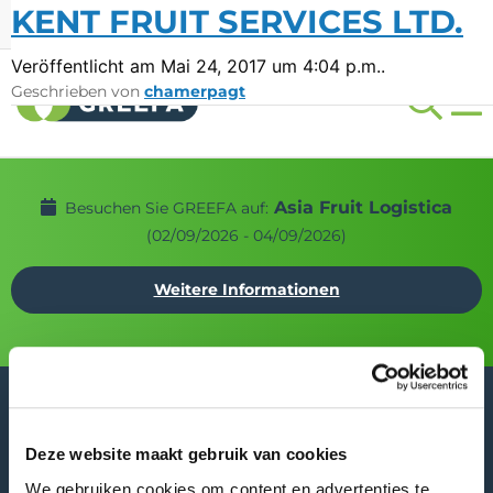
KENT FRUIT SERVICES LTD.
Messeteilnahmen
LANG
Veröffentlicht am Mai 24, 2017 um 4:04 p.m..
Geschrieben von
chamerpagt
Asia Fruit Logistica
Besuchen Sie GREEFA auf:
(02/09/2026 - 04/09/2026)
Weitere Informationen
Deze website maakt gebruik van cookies
We gebruiken cookies om content en advertenties te
GREEFA Hauptsitz