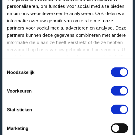
personaliseren, om functies voor social media te bieden
Besucheranschrift
en om ons websiteverkeer te analyseren. Ook delen we
Langstraat 12
informatie over uw gebruik van onze site met onze
4196 JB Tricht | NL
partners voor social media, adverteren en analyse. Deze
T
+31 345 578 100
partners kunnen deze gegevens combineren met andere
E
info@greefa.com
informatie die u aan ze heeft verstrekt of die ze hebben
verzameld op basis van uw gebruik van hun services. U
Handelskammer (NL): 11016475
gaat akkoord met onze cookies als u onze website blijft
USt-IdNr.: NL006390493B01
gebruiken.
Toestemmingsselectie
Noodzakelijk
Andere Adressen
Postanschrift
Voorkeuren
PO Box 24
4190 CA Geldermalsen | NL
Statistieken
Wareneingang
Hooglandscheweg 19
4196 JK Tricht | NL
Marketing