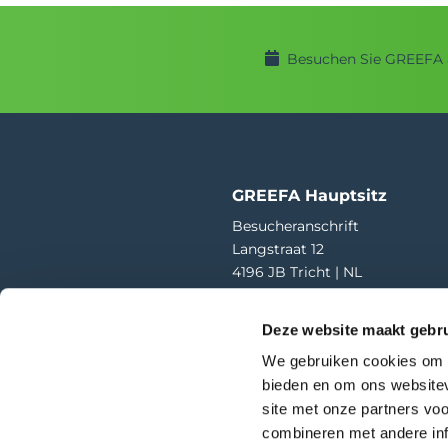
Besuchen Sie GREEFA 
GREEFA Hauptsitz
Besucheranschrift
Langstraat 12
4196 JB Tricht | NL
T
+31 345 578 100
Deze website maakt gebru
E
info@greefa.com
We gebruiken cookies om c
Handelskammer (NL): 11016475
bieden en om ons websitev
USt-IdNr.: NL006390493B01
site met onze partners vo
combineren met andere inf