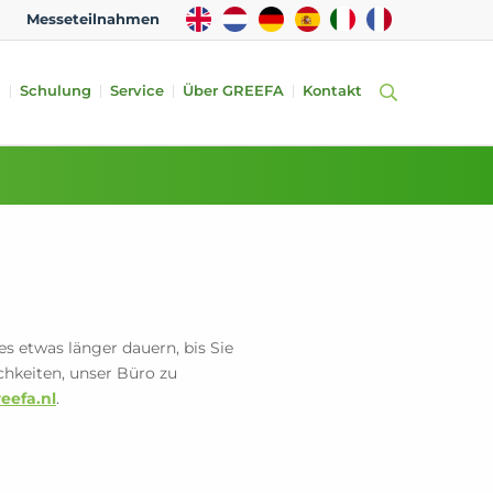
EN
NL
DE
ES
IT
FR
Messeteilnahmen
n
Schulung
Service
Über GREEFA
Kontakt
s etwas länger dauern, bis Sie
chkeiten, unser Büro zu
eefa.nl
.