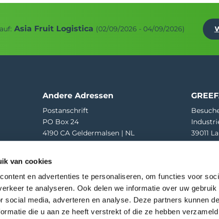
Asia Fruit Logistica
auf:
(02/09/2026 - 04/09/2026)
W
Andere Adressen
GREEF
Postanschrift
Besuche
PO Box 24
Industri
4190 CA Geldermalsen | NL
39011 La
Wareneingang
T
+39 04
ik van cookies
Hooglandscheweg 19
E
greef
4196 JK Tricht | NL
ontent en advertenties te personaliseren, om functies voor soci
erkeer te analyseren. Ook delen we informatie over uw gebruik
or social media, adverteren en analyse. Deze partners kunnen 
ormatie die u aan ze heeft verstrekt of die ze hebben verzameld