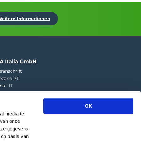
eitere Informationen
A Italia GmbH
ranschrift
ezone 1/11
na | IT
73 424 181
a.italia@greefa.com
OK
al media te
 van onze
deze gegevens
 op basis van