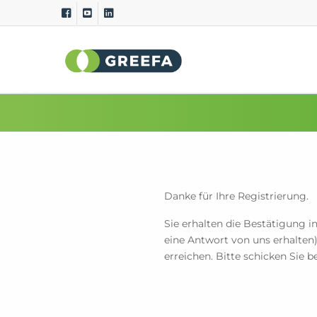
Sortiermaschinen
Messs
GeoSort
Äußere Qu
GeoSort Ultimate Clean
Innere Qu
CombiSort
Spezifis
SmartSort
Maß- und
EasySort
Farbe
Danke für Ihre Registrierung.
QSort
Gewicht
Sie erhalten die Bestätigung 
Krümmu
eine Antwort von uns erhalten)
erreichen. Bitte schicken Sie b