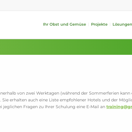
Ihr Obst und Gemüse
Projekte
Lösunge
ysteme
Obst
Zusatzgeräte
Gemüse
alität (iQS Pro)
Äpfel
Zufuhr
Gurken
alität (iFA)
Birnen
Behandlung
Tomaten
ches Gewicht
Zitrusfrüchte
Verpackung
Paprikas
 Längensortierung
Steinobst
Automatic TrayPackr
Auberginen
Kiwi
i-PACKR
Avocado
Mangos
SmartPackr
Zucchinis
innerhalb von zwei Werktagen (während der Sommerferien kann e
ng
Befüllen
. Sie erhalten auch eine Liste empfohlener Hotels und der Mögli
Interner Transport
ei jeglichen Fragen zu Ihrer Schulung eine E-Mail an
training@gr
Datenanalyse